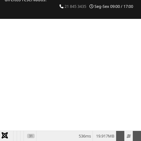
21 845 3435
Seg-Sex 09:00 / 17:00
536ms
19.917MB
31