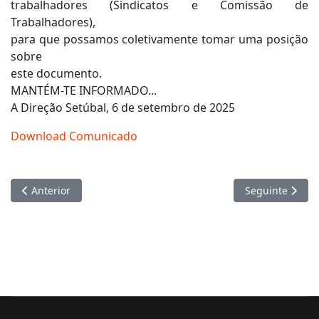
trabalhadores (Sindicatos e Comissão de
Trabalhadores),
para que possamos coletivamente tomar uma posição
sobre
este documento.
MANTÉM-TE INFORMADO...
A Direção Setúbal, 6 de setembro de 2025
Download Comunicado
Artigo anterior: aos trabalhadores grupo CAT
Artigo seguinte
Anterior
Seguinte